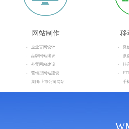
网站制作
移
- 企业官网设计
- 微
- 品牌网站建设
- 微
- 外贸网站建设
- 抖
- 营销型网站建设
- H
- 集团/上市公司网站
- 手
W