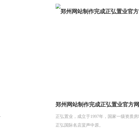
郑州网站制作完成正弘置业官方
务
正弘置业，成立于1997年，国家一级资质
正弘国际名店蜚声中原。