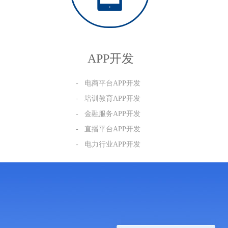
APP开发
- 电商平台APP开发
- 培训教育APP开发
- 金融服务APP开发
- 直播平台APP开发
- 电力行业APP开发