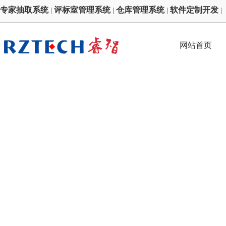
专家抽取系统
评标室管理系统
仓库管理系统
软件定制开发
|
|
|
|
网站首页