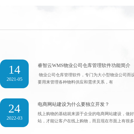
14
睿智云WMS物业公司仓库管理软件功能简介
物业公司仓库管理软件，专门为大小型物业公司而
2021-05
要用来管理各种物料供应和需求关系，有
24
电商网站建设为什么要独立开发？
线上购物的基础就来源于企业的电商网站建设，做好
2022-03
站，才能让客户在线上购物，而且现在市面上有很多