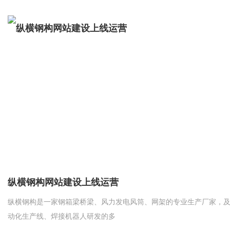
纵横钢构网站建设上线运营
纵横钢构是一家钢箱梁桥梁、风力发电风筒、网架的专业生产厂家，
动化生产线、焊接机器人研发的多