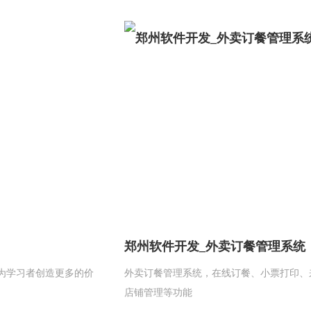
郑州软件开发_外卖订餐管理系统
为学习者创造更多的价
外卖订餐管理系统，在线订餐、小票打印、
店铺管理等功能