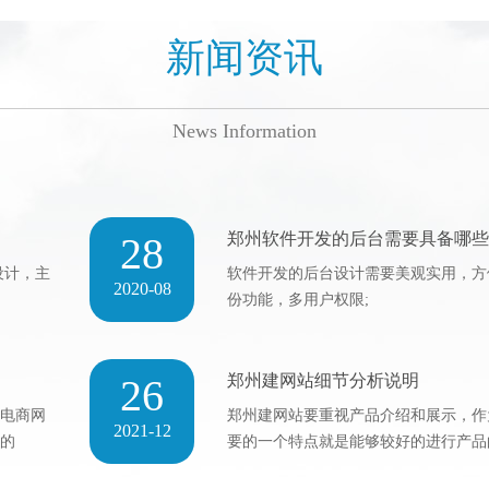
新闻资讯
News Information
28
郑州软件开发的后台需要具备哪些
设计，主
软件开发的后台设计需要美观实用，方
2020-08
份功能，多用户权限;
26
郑州建网站细节分析说明
电商网
郑州建网站要重视产品介绍和展示，作
2021-12
的
要的一个特点就是能够较好的进行产品