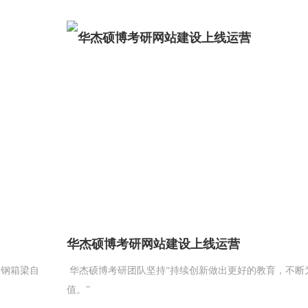
华杰硕博考研网站建设上线运营
及钢箱梁自
华杰硕博考研团队坚持“持续创新做出更好的教育，不断
值。”