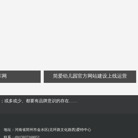
车网
简爱幼儿园官方网站建设上线运营
；或多或少、都要有品牌意识的存在……
地址：河南省郑州市金水区(北环路文化路西)爱特中心
联系：(0)15937160052